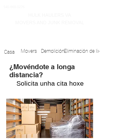
540-860-0276
HULK HAULERS VA
MOVERS AND JUNK REMOVAL
zona de transporte de Winchester
Virginia
Movers
Demolición
Eliminación de lixo
Casa
¿Movéndote a longa
distancia?
Solicita unha cita hoxe