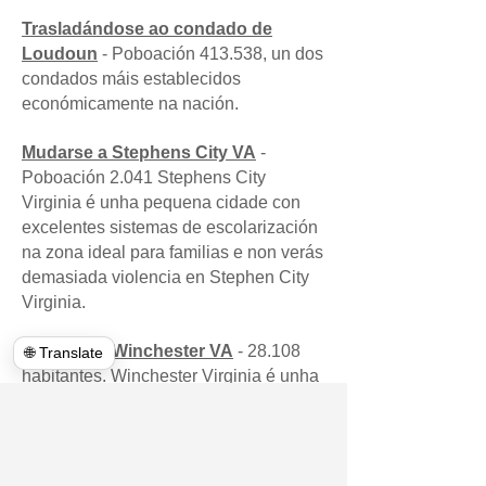
Trasladándose ao condado de
Loudoun
- Poboación 413.538, un dos
condados máis establecidos
económicamente na nación.
Mudarse a Stephens City VA
-
Poboación 2.041 Stephens City
Virginia é unha pequena cidade con
excelentes sistemas de escolarización
na zona ideal para familias e non verás
demasiada violencia en Stephen City
Virginia.
Mudarse a Winchester VA
- 28.108
🌐 Translate
habitantes. Winchester Virginia é unha
cidade en crecemento, pero hai máis
en Winchester Virginia que atopa o
mellor. Podes atopar lugares en
Winchester Virginia que ofrezan un