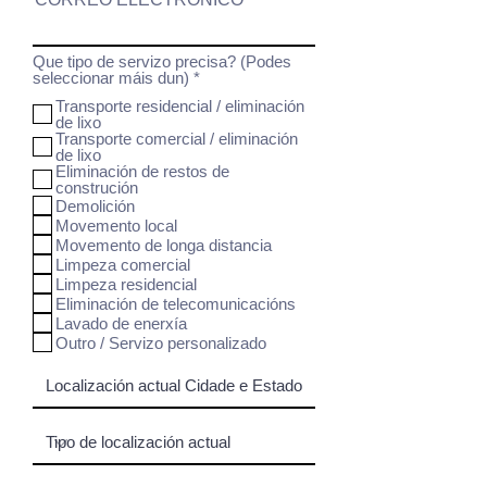
Que tipo de servizo precisa? (Podes
R
seleccionar máis dun)
*
e
Transporte residencial / eliminación
q
de lixo
u
Transporte comercial / eliminación
i
de lixo
r
Eliminación de restos de
e
construción
d
Demolición
Movemento local
Movemento de longa distancia
Limpeza comercial
Limpeza residencial
Eliminación de telecomunicacións
Lavado de enerxía
Outro / Servizo personalizado