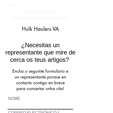
540-860-0276
HULK HAULERS VA
MOVERS AND JUNK REMOVAL
Hulk Haulers VA
¿Necesitas un
representante que mire de
cerca os teus artigos?
Encha o seguinte formulario e
un representante porase en
contacto contigo en breve
para concertar unha cita!
NOME
CORREO ELECTRÓNICO