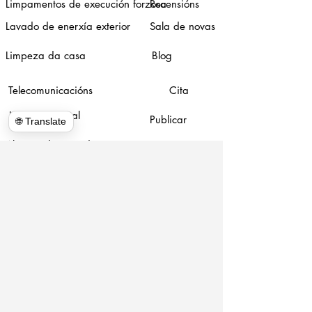
Limpamentos de execución forzosa
Recensións
Lavado de enerxía exterior
Sala de novas
Limpeza da casa
Blog
Telecomunicacións
Cita
Limpeza global
Publicar
🌐 Translate
Aluguer de contedores
Piano Movers
Demolición
www.hulkhaulersstephenscityva.com
Hiring Apllication
540-860-0276